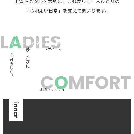
上質さと安心を大切に、これからも一人ひとりの
「心地よい日常」を支えてまいります。
婦人服
L
A
DIES
日常を上品に彩る婦人服を中心に、季節やシーンに合わ
せたコーディネートを提案。 着心地の良さと美しいシ
レディース
装うたびに
ルエットを両立させたアイテムを取り揃えています。
自分らしく。
C
O
MFORT
肌着・ナイティ
inner